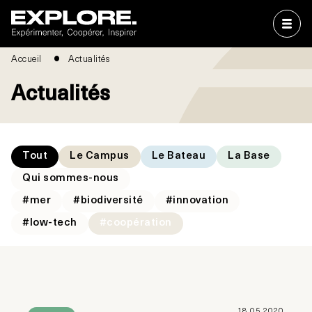
Accueil
Actualités
Actualités
Tout
Le Campus
Le Bateau
La Base
Qui sommes-nous
#mer
#biodiversité
#innovation
#low-tech
#coopération
18.05.2020